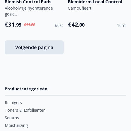
Blemish Control Pads
Blemiderm Local Control
Alcoholvrije hydraterende
Camoufleert
gezic...
€31
€42
,95
,00
€44,00
60st
10ml
Volgende pagina
Productcategorieën
Reinigers
Toners & Exfollianten
Serums
Moisturizing