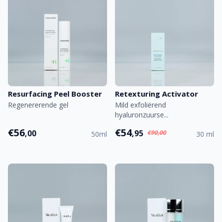
Resurfacing Peel Booster
Retexturing Activator
Regenererende gel
Mild exfoliërend
hyaluronzuurse...
€56
€54
,00
,95
€90,00
50ml
30 ml