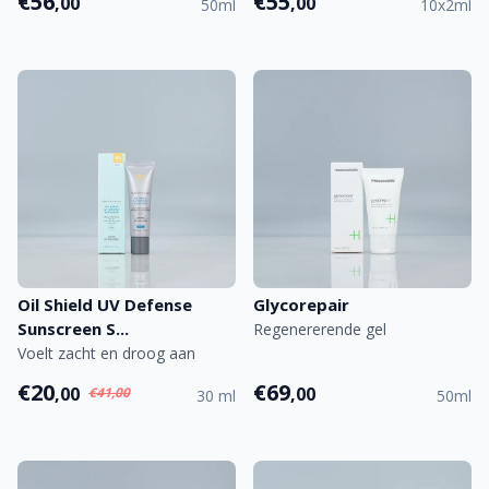
€56
€55
,00
,00
50ml
10x2ml
Oil Shield UV Defense
Glycorepair
Sunscreen S...
Regenererende gel
Voelt zacht en droog aan
€20
€69
,00
,00
€41,00
30 ml
50ml