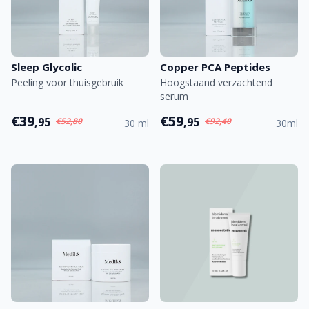
Sleep Glycolic
Copper PCA Peptides
Peeling voor thuisgebruik
Hoogstaand verzachtend
serum
€39
€59
,95
,95
€52,80
€92,40
30 ml
30ml