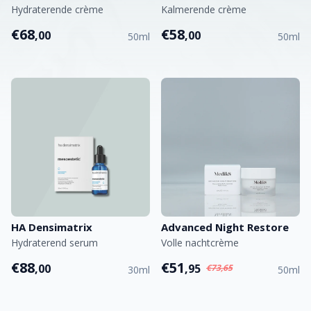
Hydraterende crème
Kalmerende crème
€68
€58
,00
,00
50ml
50ml
HA Densimatrix
Advanced Night Restore
Hydraterend serum
Volle nachtcrème
€88
€51
,00
,95
€73,65
30ml
50ml