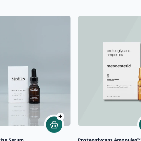
ise Serum
Proteoglycans Ampoules™