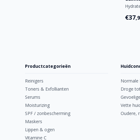
Hydrat
€37
,
Productcategorieën
Huidcond
Reinigers
Normale 
Toners & Exfollianten
Droge tot
Serums
Gevoelige
Moisturizing
Vette hui
SPF / zonbescherming
Oudere, r
Maskers
Lippen & ogen
Vitamine C