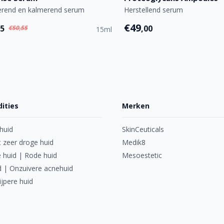
erend en kalmerend serum
Herstellend serum
€49
95
,00
€50,55
15ml
ities
Merken
huid
SkinCeuticals
 zeer droge huid
Medik8
 huid | Rode huid
Mesoestetic
d | Onzuivere acnehuid
ijpere huid