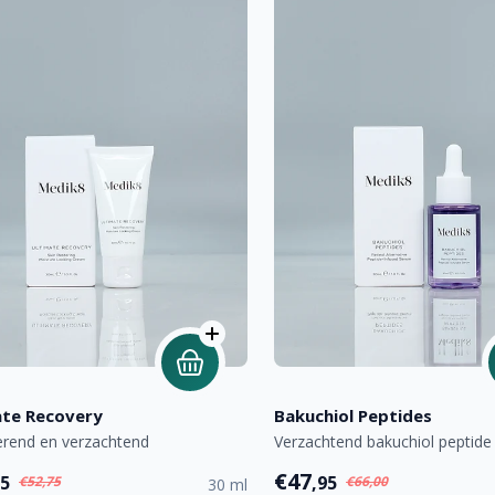
ate Recovery
Bakuchiol Peptides
erend en verzachtend
Verzachtend bakuchiol peptid
€47
95
,95
€52,75
€66,00
30 ml