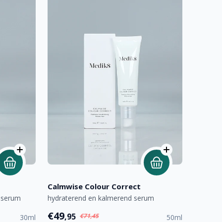
Calmwise Colour Correct
e serum
hydraterend en kalmerend serum
€49
,95
€71,45
30ml
50ml