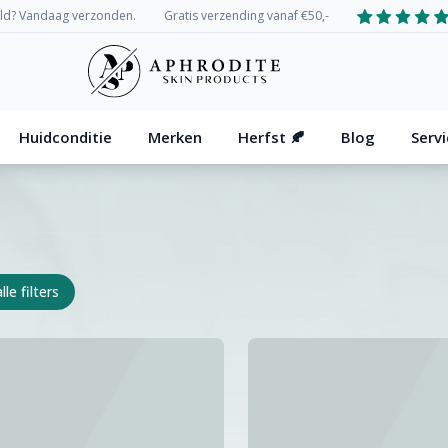
eld? Vandaag verzonden.
Gratis verzending vanaf €50,-
Huidconditie
Merken
Herfst
🍂
Blog
Serv
lle filters