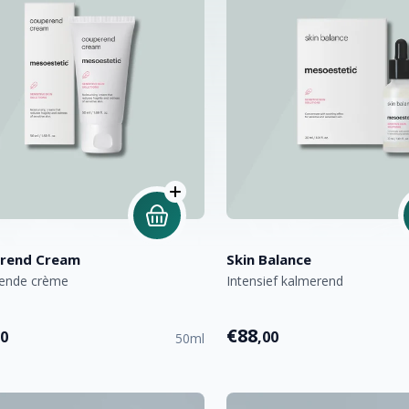
rend Cream
Skin Balance
ende crème
Intensief kalmerend
€88
00
,00
50ml