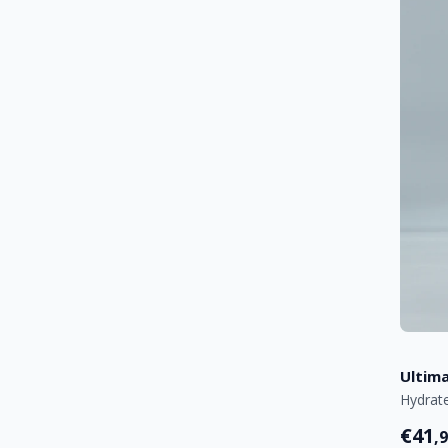
Ultim
Hydrat
€41
,