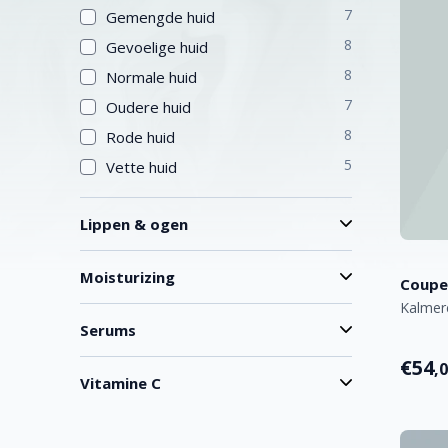
7
Gemengde huid
8
Gevoelige huid
8
Normale huid
7
Oudere huid
8
Rode huid
5
Vette huid
Lippen & ogen
Moisturizing
Coupe
Kalmer
Serums
€54
,
Vitamine C