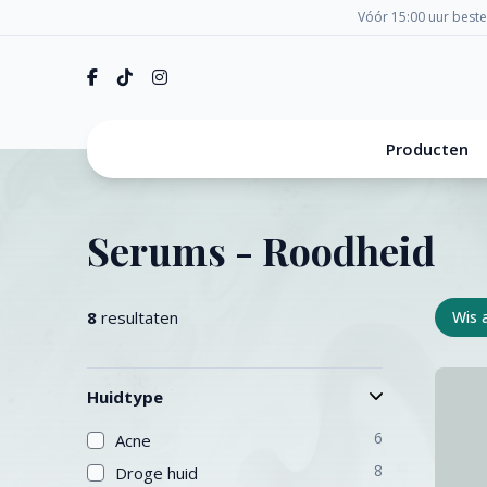
Vóór 15:00 uur best
Producten
Serums - Roodheid
8
resultaten
Wis a
Huidtype
6
Acne
8
Droge huid