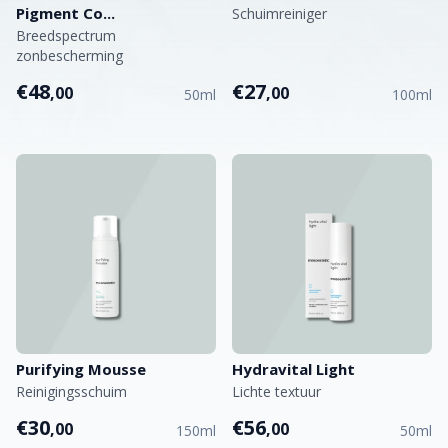
Pigment Co...
Schuimreiniger
Breedspectrum
zonbescherming
€48
€27
,00
,00
50ml
100ml
Purifying Mousse
Hydravital Light
Reinigingsschuim
Lichte textuur
€30
€56
,00
,00
150ml
50ml