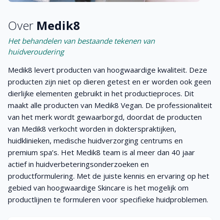
genoemd. Ze zien eruit als witte of huidkleurige bultjes. Als
een met talg, bacteriën en irriterende vetzuren verstopte
Droge tot zeer
Over
Medik8
Normale huid
porie barst, dan ontstaan er puisten, papels (rode, gesloten
droge huid
Het behandelen van bestaande tekenen van
en ontstoken bobbels) en pustels (rode met pus gevulde
huidveroudering
bulten en witgele kop). Zodra deze pukkels zijn verdwenen
Gemengde huid
Acne
laten ze vaak ontsierende, donkerkleurige littekens achter.
Medik8 levert producten van hoogwaardige kwaliteit. Deze
Daarom wordt krabben en uitdrukken, wat leidt tot
producten zijn niet op dieren getest en er worden ook geen
herbesmetting en nare littekens, met klem afgeraden.
dierlijke elementen gebruikt in het productieproces. Dit
Gevoelige huid
Vette huid
maakt alle producten van Medik8 Vegan. De professionaliteit
Onder andere hormonenschommelingen, stress, leefstijl,
Rode huid
Onzuivere acnehuid
van het merk wordt gewaarborgd, doordat de producten
cosmetica, druk- en wrijvingsplekken, geneesmiddelen en
van Medik8 verkocht worden in dokterspraktijken,
Rode huid
Oudere huid
warmvochtig weer kunnen acne teweegbrengen en/of
huidklinieken, medische huidverzorging centrums en
verergeren. Ook erfelijkheid kan een rol spelen bij de
premium spa’s. Het Medik8 team is al meer dan 40 jaar
ontwikkeling van deze lastige huid. Hoewel acne vaak
actief in huidverbeteringsonderzoeken en
voorkomt bij jongeren tot rond de leeftijd van 25 jaar, kan
productformulering. Met de juiste kennis en ervaring op het
Oudere, rijpere huid
acne ook chronisch worden en zelfs pas op volwassen
gebied van hoogwaardige Skincare is het mogelijk om
leeftijd ontstaan. Mannen hebben bovendien regelmatig last
productlijnen te formuleren voor specifieke huidproblemen.
van puistjes en bultjes (rood en/of huidkleurig) in de