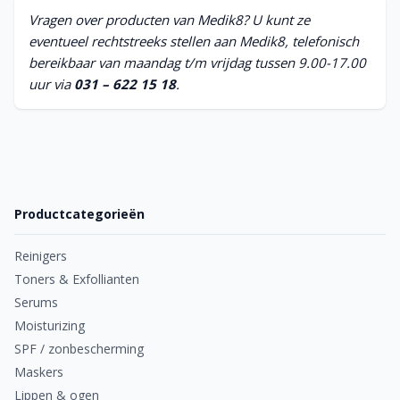
baardstreek. Dit kan te maken hebben met scheren.
Vragen over producten van Medik8? U kunt ze
eventueel rechtstreeks stellen aan Medik8, telefonisch
bereikbaar van maandag t/m vrijdag tussen 9.00-17.00
Goed reinigen, hydrateren en zeer regelmatig exfoliëren
uur via
031 – 622 15 18
.
met een milde ontstekingsremmende en talgreducerende
exfoliant is een must. Zo worden dode huidcellen,
verontreinigingen en schilfertjes verwijderd, en komt een
nieuwe huidlaag tevoorschijn. Exfoliëren kan bovendien
helpen om de ingroei van baardharen tegen te gaan.
Productcategorieën
Tip!
Verschoon uw kussensloop om de twee dagen en
gebruik altijd een schone handdoek.
Reinigers
Toners & Exfollianten
Let op
Serums
Bij medische (huid)aandoeningen, zoals psoriasis, eczeem,
Moisturizing
acne, rosacea of diabetes, is het altijd raadzaam de
SPF / zonbescherming
adviezen van uw arts of gespecialiseerde huidtherapeut op
Maskers
te volgen.
Lippen & ogen