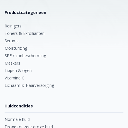
die u via een bel afspraak of gratis intake het beste
advies kunnen voorschrijven voor uw huidtype of
Productcategorieën
huidconditie en welke desbetreffende producten
voor u geschikt zijn.
Reinigers
Toners & Exfollianten
Serums
Moisturizing
SPF / zonbescherming
Maskers
Lippen & ogen
Vitamine C
Lichaam & Haarverzorging
Huidcondities
Normale huid
Droge tot zeer droge huid