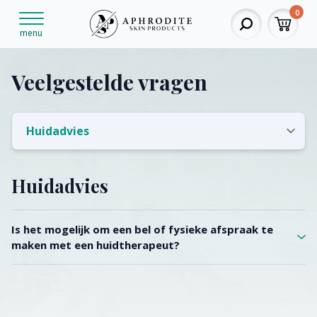
0
menu
Veelgestelde vragen
Huidadvies
Is het mogelijk om een bel of fysieke afspraak te
maken met een huidtherapeut?
Ja dit is mogelijk. Aphrodite Skin Products is namelijk
onderdeel van Aphrodite Clinic Nijmegen. Onze eigen
kliniek bestaat uit gespecialiseerde huidtherapeuten