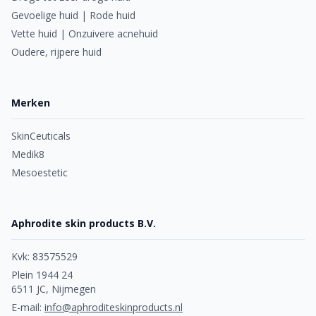
Gevoelige huid | Rode huid
Vette huid | Onzuivere acnehuid
Oudere, rijpere huid
Merken
SkinCeuticals
Medik8
Mesoestetic
Aphrodite skin products B.V.
Kvk: 83575529
Plein 1944 24
6511 JC, Nijmegen
E-mail:
info@aphroditeskinproducts.nl