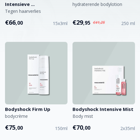
Intensieve ...
hydraterende bodylotion
Tegen haarverlies
€66
€29
,00
,95
€41,25
15x3ml
250 ml
Bodyshock Firm Up
Bodyshock Intensive Mist
bodycrème
Body mist
€75
€70
,00
,00
150ml
2x35ml