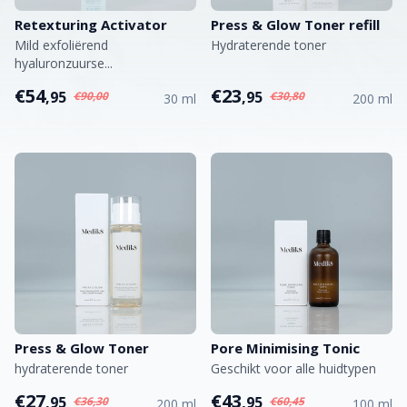
Retexturing Activator
Press & Glow Toner refill
Mild exfoliërend
Hydraterende toner
hyaluronzuurse...
€54
€23
,95
,95
€90,00
€30,80
30 ml
200 ml
Press & Glow Toner
Pore Minimising Tonic
hydraterende toner
Geschikt voor alle huidtypen
€27
€43
,95
,95
€36,30
€60,45
200 ml
100 ml