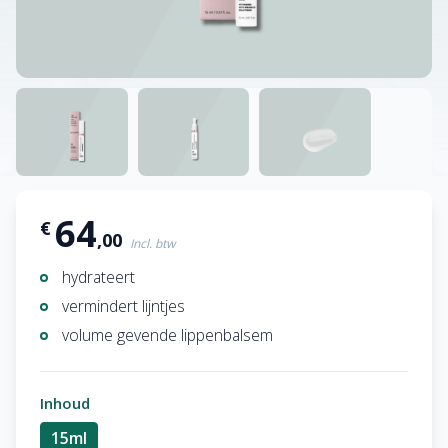
64
€
,00
Incl. btw
hydrateert
vermindert lijntjes
volume gevende lippenbalsem
Inhoud
15ml