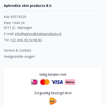
Aphrodite skin products B.V.
Kvk: 83575529
Plein 1944 24
6511 JC, Nijmegen
E-mail:
info@aphroditeskinproducts.nl
Tel:
+31 (0)6 39 54 98 83
Service & Contact
Veelgestelde-vragen
Veilig betalen met
Zorgvuldig bezorgd door