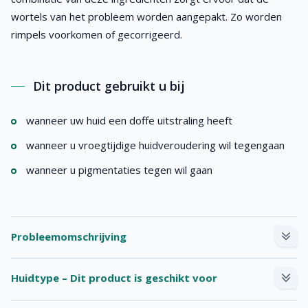
wortels van het probleem worden aangepakt. Zo worden
rimpels voorkomen of gecorrigeerd.
Dit product gebruikt u bij
wanneer uw huid een doffe uitstraling heeft
wanneer u vroegtijdige huidveroudering wil tegengaan
wanneer u pigmentaties tegen wil gaan
Probleemomschrijving
Een ouder wordende huid heeft vaak last van rimpels, is dof
Huidtype – Dit product is geschikt voor
en ziet er futloos uit. Dit komt onder andere doordat de
collageen aanmaak verminderd. Door middel van de actieve