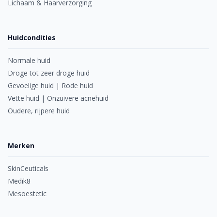
Oudere, rijpere huid
Lichaam & Haarverzorging
Rode huid
Oudere huid
Huidcondities
Normale huid
Droge tot zeer droge huid
Gevoelige huid | Rode huid
Vette huid | Onzuivere acnehuid
Oudere, rijpere huid
Merken
SkinCeuticals
Medik8
Mesoestetic