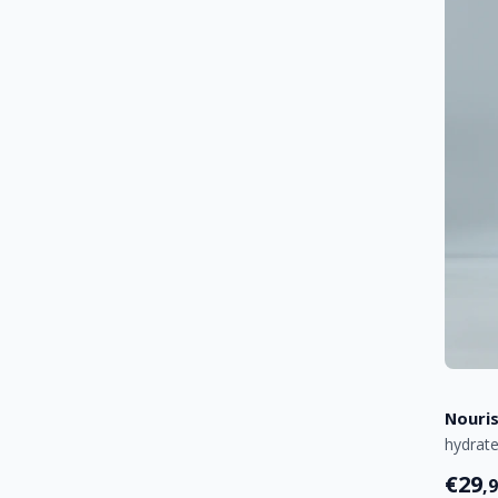
Nouri
hydrat
€29
,