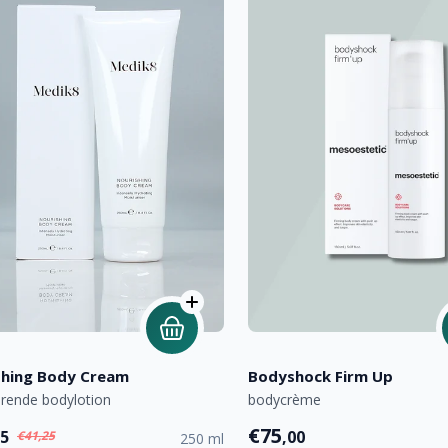
shing Body Cream
Bodyshock Firm Up
erende bodylotion
bodycrème
€75
95
,00
€41,25
250 ml