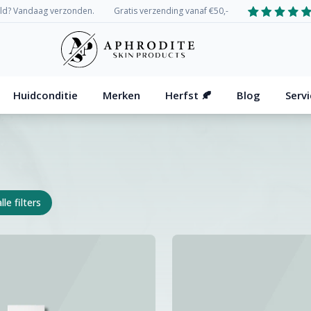
eld? Vandaag verzonden.
Gratis verzending vanaf €50,-
Huidconditie
Merken
Herfst
🍂
Blog
Serv
lle filters