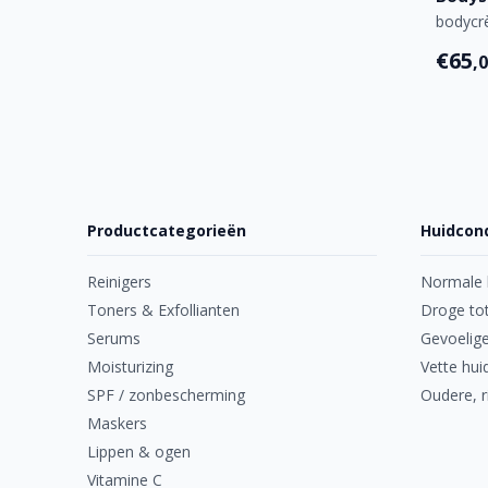
bodyc
€65
,
Productcategorieën
Huidcond
Reinigers
Normale 
Toners & Exfollianten
Droge tot
Serums
Gevoelige
Moisturizing
Vette hui
SPF / zonbescherming
Oudere, r
Maskers
Lippen & ogen
Vitamine C