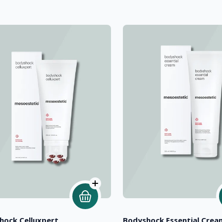
hock Celluxpert
Bodyshock Essential Crea