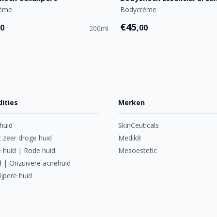
rème
Bodycrème
€45
00
,00
200ml
ities
Merken
huid
SkinCeuticals
 zeer droge huid
Medik8
 huid | Rode huid
Mesoestetic
d | Onzuivere acnehuid
ijpere huid