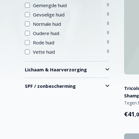
8
Gemengde huid
8
Gevoelige huid
8
Normale huid
8
Oudere huid
8
Rode huid
8
Vette huid
Lichaam & Haarverzorging
SPF / zonbescherming
Tricol
Sham
Tegen h
€41
,