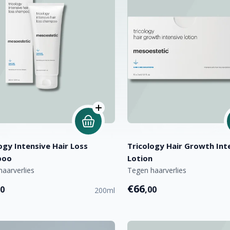
ogy Intensive Hair Loss
Tricology Hair Growth Int
poo
Lotion
aarverlies
Tegen haarverlies
€66
00
,00
200ml