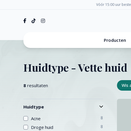
Vóór 15:00 uur best
Producten
Huidtype - Vette huid
8
resultaten
Wis a
Huidtype
8
Acne
8
Droge huid