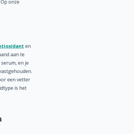
. Op onze
ntioxidant
en
hand aan te
 serum, en je
 vastgehouden.
oor een vetter
dtype is het
n