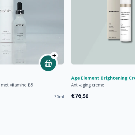
Age Element Brightening C
 met vitamine B5
Anti-aging creme
€76
,50
30ml