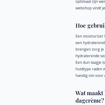
optimaal zijn we
webshop vindt je
Hoe gebruik
Een moisturizer 
een hydrateren
brengen zorg je 
hydraterende se
Een dun laagje i
huidtype raden w
handig om voor e
Wat maakt h
dagcrème?