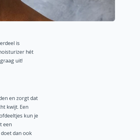
erdeel is
oisturizer hét
graag uit!
den en zorgt dat
ht kwijt. Een
ofdeeltjes kun je
t een
m doet dan ook