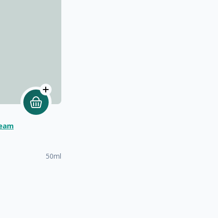
ream
50ml