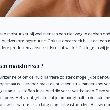
 een moisturizer bij veel mensen een niet weg te denken ond
huidverzorgingsroutine. Ook uit onderzoek blijkt dat een m
ndere producten aansterkt. Hoe dat werkt? Dat leggen wij je 
een moisturizer?
rizer helpt om de huid barrière zo sterk mogelijk te behou
optimaal is. Hierdoor raakt de huid een stuk minder snel voc
gt namelijk stoffen in de huid die vocht vasthouden. Deze st
rt spons. Het vochtgehalte dat je omhooghaalt in de huid me
m, wil je natuurlijk zo lang mogelijk vasthouden. Het seru