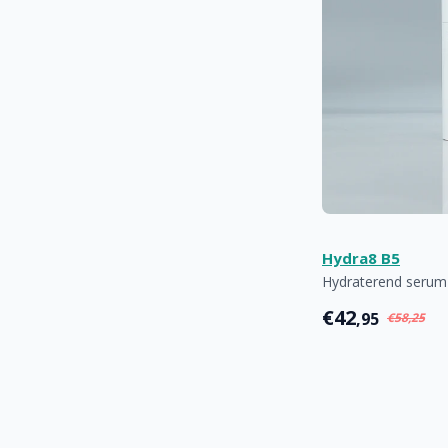
Hydra8 B5
Hydraterend serum
€42
,95
€58,25