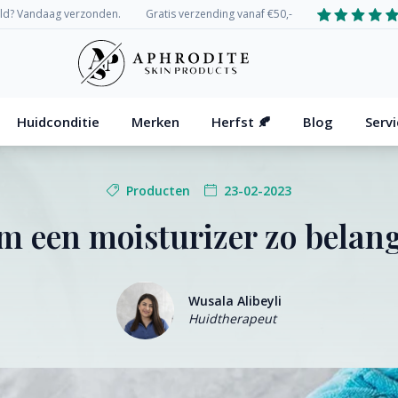
eld? Vandaag verzonden.
Gratis verzending vanaf €50,-
Huidconditie
Merken
Herfst
🍂
Blog
Serv
Producten
23-02-2023
 een moisturizer zo belangr
Wusala Alibeyli
Huidtherapeut