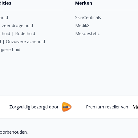
ities
Merken
huid
SkinCeuticals
 zeer droge huid
Medik8
 huid | Rode huid
Mesoestetic
d | Onzuivere acnehuid
ijpere huid
Zorgvuldig bezorgd door
Premium reseller van
 voorbehouden.