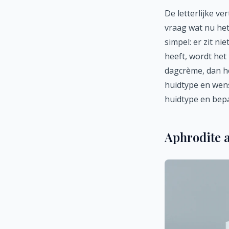
De letterlijke ve
vraag wat nu het
simpel: er zit ni
heeft, wordt het
dagcrème, dan he
huidtype en wen
huidtype en bepa
Aphrodite a