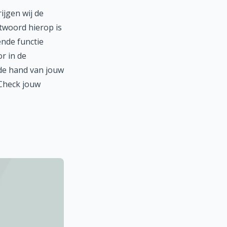
ijgen wij de
twoord hierop is
ende functie
r in de
 de hand van jouw
 Check jouw